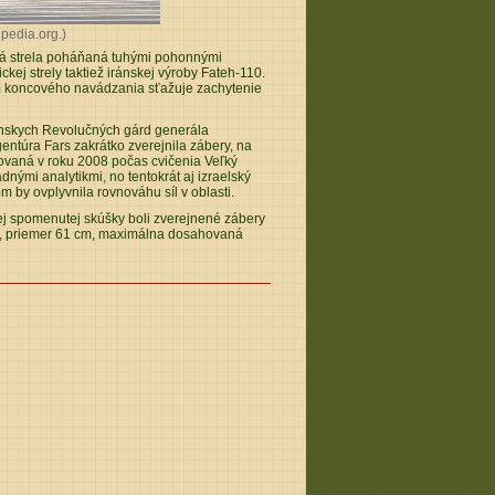
ipedia.org.)
odná strela poháňaná tuhými pohonnými
ej strely taktiež iránskej výroby Fateh-110.
ém koncového navádzania sťažuje zachytenie
ránskych Revolučných gárd generála
entúra Fars zakrátko zverejnila zábery, na
tovaná v roku 2008 počas cvičenia Veľký
ými analytikmi, no tentokrát aj izraelský
 by ovplyvnila rovnováhu síl v oblasti.
nej spomenutej skúšky boli zverejnené zábery
m, priemer 61 cm, maximálna dosahovaná