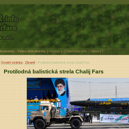
kumenty
|
Video dokumenty
||
Hudba
||
O Specwar.info
|
Odkazy
|
Úvodní stránka
/
Zbraně
/ Protilodná balistická strela Chalij Fars
Protilodná balistická strela Chalij Fars