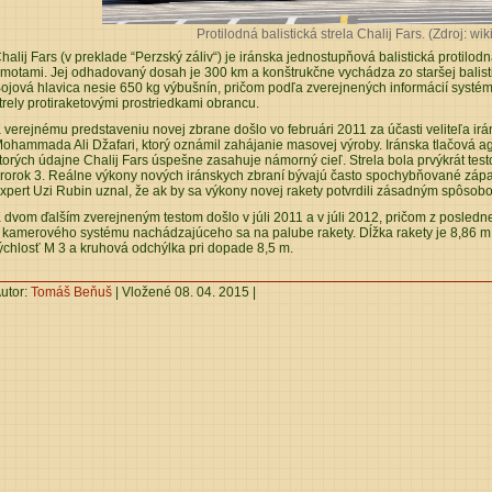
Protilodná balistická strela Chalij Fars. (Zdroj: wik
halij Fars (v preklade “Perzský záliv“) je iránska jednostupňová balistická protil
motami. Jej odhadovaný dosah je 300 km a konštrukčne vychádza zo staršej balistick
ojová hlavica nesie 650 kg výbušnín, pričom podľa zverejnených informácií syst
trely protiraketovými prostriedkami obrancu.
 verejnému predstaveniu novej zbrane došlo vo februári 2011 za účasti veliteľa i
ohammada Ali Džafari, ktorý oznámil zahájanie masovej výroby. Iránska tlačová ag
torých údajne Chalij Fars úspešne zasahuje námorný cieľ. Strela bola prvýkrát tes
rorok 3. Reálne výkony nových iránskych zbraní bývajú často spochybňované západn
xpert Uzi Rubin uznal, že ak by sa výkony novej rakety potvrdili zásadným spôsobom
 dvom ďalším zverejneným testom došlo v júli 2011 a v júli 2012, pričom z posled
 kamerového systému nachádzajúceho sa na palube rakety. Dĺžka rakety je 8,86 
ýchlosť M 3 a kruhová odchýlka pri dopade 8,5 m.
utor:
Tomáš Beňuš
| Vložené 08. 04. 2015 |