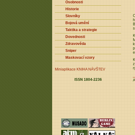
Osobnosti
Historie
C
Slovníky
h
Bojová umění
B
s
Taktika a strategie
K
Dovednosti
M
Zdravověda
k
p
Sniper
e
Maskovací vzory
K
z
r
Miniaplikace
KNIHA NÁVŠTEV
ISSN 1804-2236
A