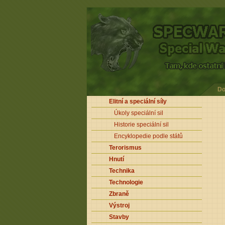
Do
Elitní a speciální síly
Úkoly speciální sil
Historie speciální sil
Encyklopedie podle států
Terorismus
Hnutí
Technika
Technologie
Zbraně
Výstroj
Stavby