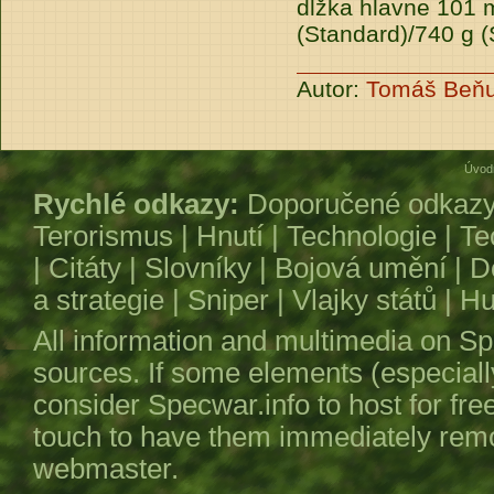
dĺžka hlavne 101 
(Standard)/740 g (
Autor:
Tomáš Beň
Úvod
Rychlé odkazy:
Doporučené odkaz
Terorismus
|
Hnutí
|
Technologie
|
Te
|
Citáty
|
Slovníky
|
Bojová umění
|
D
a strategie
|
Sniper
|
Vlajky států
|
Hu
All information and multimedia on
Sp
sources. If some elements (especiall
consider
Specwar.info
to host for fre
touch to have them immediately remov
webmaster.