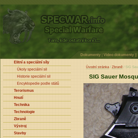
Dokumenty
|
Video dokumenty
||
Elitní a speciální síly
Úvodní stránka
/
Zbraně
/ SIG Sau
Úkoly speciální sil
SIG Sauer Mosqu
Historie speciální sil
Encyklopedie podle států
Terorismus
Hnutí
Technika
Technologie
Zbraně
Výstroj
Stavby