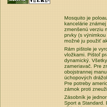
Mosquito je poloau
kancelárie známej 
zmenšenú verziu mo
prvky (s výnimkou p
možné ju použiť a
Rám pištole je vyr
vložkami. Pištoľ p
dynamický. Všetky 
zameriavač. Pre zn
obojstrannej manuá
úchopových drážok.
Pre potreby ameri
zámok proti zneuži
Zásobník je jednor
Sport a Standard.